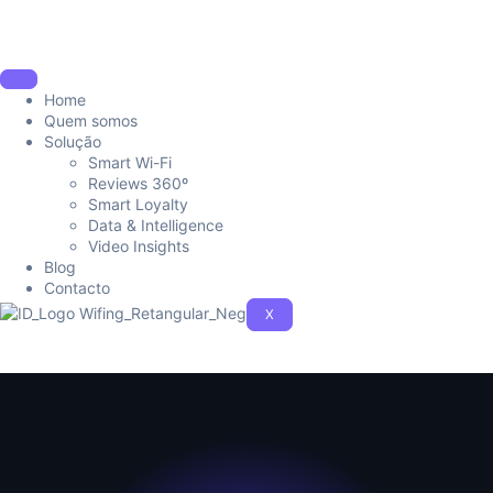
Home
Quem somos
Solução
Smart Wi-Fi
Reviews 360º
Smart Loyalty
Data & Intelligence
Video Insights
Blog
Contacto
X