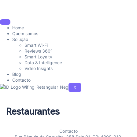
Home
Quem somos
Solução
Smart Wi-Fi
Reviews 360º
Smart Loyalty
Data & Intelligence
Video Insights
Blog
Contacto
X
Restaurantes
Contacto
Rua Rómulo de Carvalho, 388 Sala 01, CP: 4800-019,